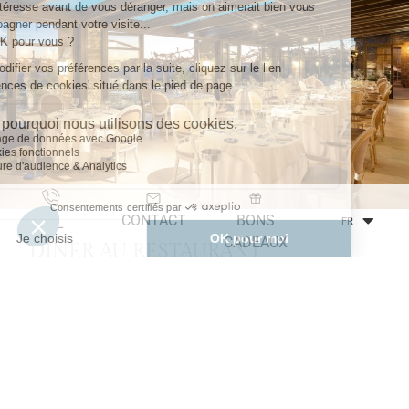
CONTACT
BONS
TÉL
FR
CADEAUX
DÎNER AU RESTAURANT
Ce coffret comprend
Un déjeuner ou un dîner pour 2 personnes sur la base
d’un menu découverte 3 plats, hors boisson :
90 € pour 2 personnes.
OU