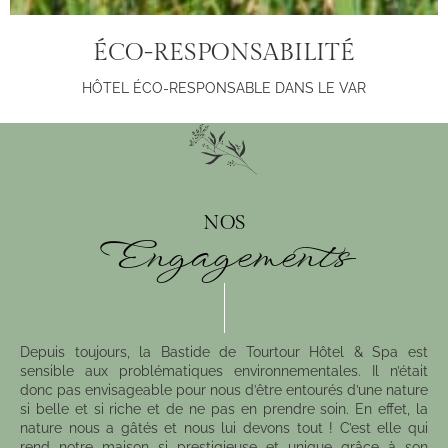
ÉCO-RESPONSABILITÉ
HÔTEL ÉCO-RESPONSABLE DANS LE VAR
NOS
Engagements
Depuis toujours, la Bastide de Tourtour Hôtel & Spa est
sensible aux problématiques environnementales. Il n’était
donc pas envisageable pour nous d’être entourés d’une nature
si belle et si riche et de ne pas en prendre soin. En effet, la
nature nous a gâtés et nous lui devons tout ! C’est elle qui
rend notre maison si prestigieuse et unique grâce à son